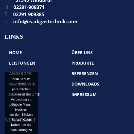
51545 Waldbröl
02291-909371
02291-909385
info@es-abgastechnik.com
LINKS
HOME
ÜBER UNS
LEISTUNGEN
PRODUKTE
ANGEBOTE
REFERENZEN
Zum Schutz
WARUM WIR
DOWNLOADS
Ihrer
persönlichen
DATENSCHUTZ
IMPRESSUM
Daten ist die
Verbindung zu
AGB
Google Maps
blockiert
worden. Klicken
STANDORT
Sie auf
Karte
laden
, um die
Blockierung zu