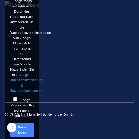
Google Maps
aufzuheben.
Durch das
Laden der Karte
akzeptieren Sie
die
Datenschutzbestimmungen
von Google
Maps. Mehr
Informationen
zum
Datenschutz
von Google
Maps finden Sie
hier
Google -
Datenschutzerklärung
&
Nutzungsbedingungen
.
Google
Maps zukünftig
nicht mehr
© 2019 ES Handel & Service GmbH
blockieren.
Karte
laden